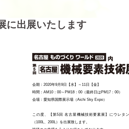
展に出展いたします
会期：
2020
年
9
月
9
日【水】～
11
日【金】
時間：
AM10
：
00
～
PM18
：
00
（最終日は
PM17
：
00
）
会場：愛知県国際展示場（
Aichi Sky Expo
）
この度、【第
5
回
名古屋機械技術要素展】にウレタ
（
100L
、
200L
）を出展致します。