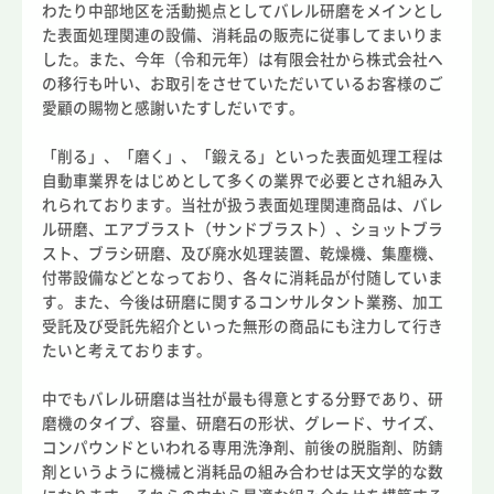
わたり中部地区を活動拠点としてバレル研磨をメインとし
た表面処理関連の設備、消耗品の販売に従事してまいりま
した。また、今年（令和元年）は有限会社から株式会社へ
の移行も叶い、お取引をさせていただいているお客様のご
愛顧の賜物と感謝いたすしだいです。
「削る」、「磨く」、「鍛える」といった表面処理工程は
自動車業界をはじめとして多くの業界で必要とされ組み入
れられております。当社が扱う表面処理関連商品は、バレ
ル研磨、エアブラスト（サンドブラスト）、ショットブラ
スト、ブラシ研磨、及び廃水処理装置、乾燥機、集塵機、
付帯設備などとなっており、各々に消耗品が付随していま
す。また、今後は研磨に関するコンサルタント業務、加工
受託及び受託先紹介といった無形の商品にも注力して行き
たいと考えております。
中でもバレル研磨は当社が最も得意とする分野であり、研
磨機のタイプ、容量、研磨石の形状、グレード、サイズ、
コンパウンドといわれる専用洗浄剤、前後の脱脂剤、防錆
剤というように機械と消耗品の組み合わせは天文学的な数